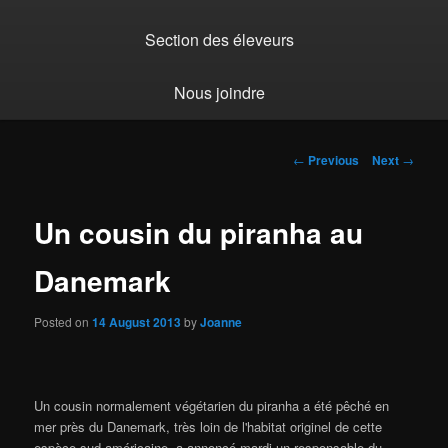
Section des éleveurs
Nous joindre
Post
←
Previous
Next
→
navigation
Un cousin du piranha au
Danemark
Posted on
14 August 2013
by
Joanne
Un cousin normalement végétarien du piranha a été pêché en
mer près du Danemark, très loin de l'habitat originel de cette
espèce sud-américaine, a annoncé mardi un responsable du