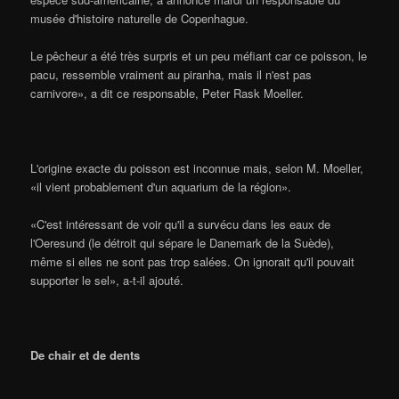
musée d'histoire naturelle de Copenhague.
Le pêcheur a été très surpris et un peu méfiant car ce poisson, le
pacu, ressemble vraiment au piranha, mais il n'est pas
carnivore», a dit ce responsable, Peter Rask Moeller.
L'origine exacte du poisson est inconnue mais, selon M. Moeller,
«il vient probablement d'un aquarium de la région».
«C'est intéressant de voir qu'il a survécu dans les eaux de
l'Oeresund (le détroit qui sépare le Danemark de la Suède),
même si elles ne sont pas trop salées. On ignorait qu'il pouvait
supporter le sel», a-t-il ajouté.
De chair et de dents