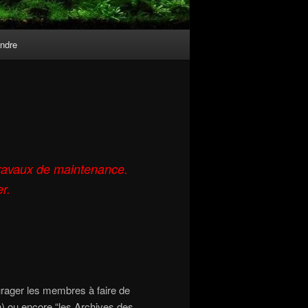
indre
travaux de maintenance.
r.
ourager les membres à faire de
ien) ou encore “les Archives des