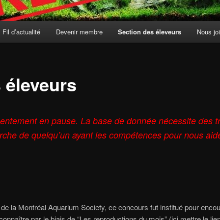
Fil d’actualité
Devenir membre
Section des éleveurs
Nous jo
 éleveurs
ésentement en pause. La base de donnée nécessite des 
che de quelqu’un ayant les compétences pour nous aide
té de la Montréal Aquarium Society, ce concours fut institué pour enc
 connaître par le biais de “Les reproductions du mois” (ici mettre le l