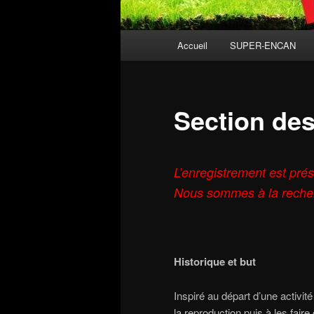
Main
Accueil
SUPER-ENCAN
Skip
Skip
menu
to
to
Section des
primary
secondary
content
content
L’enregistrement est pr
Nous sommes à la recher
Historique et but
Inspiré au départ d’une activi
la reproduction puis à les faire